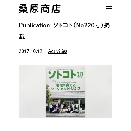
Skip
to
main
Publication: ソトコト（No220号）掲
content
載
2017.10.12
Activities