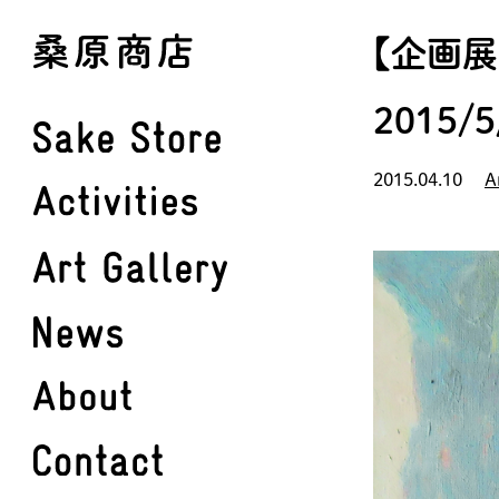
Skip
【企画展
to
main
2015/5
content
2015.04.10
A