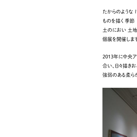
たからのような 
ものを描く 季節
土のにおい 土地
個展を開催しま
2013年に中
合い、日々描き
強弱のある柔ら