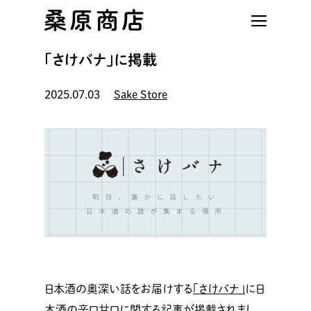
Skip
to
main
「さけバナ」に掲載
content
2025.07.03
Sake Store
日本酒の奥深い話をお届けする
「さけバナ」
に日
本酒の辛口甘口に関する記事が掲載されまし