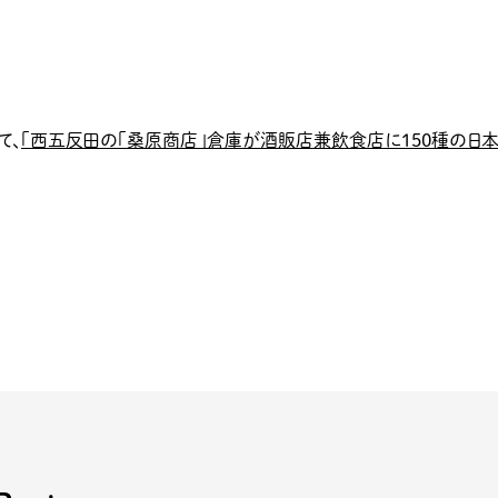
て、
「西五反田の「桑原商店」倉庫が酒販店兼飲食店に150種の日本