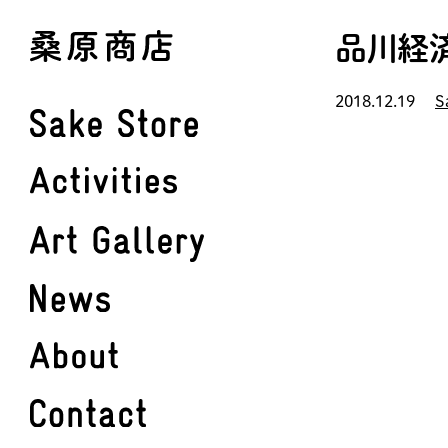
Skip
品川経済
to
main
2018.12.19
S
content