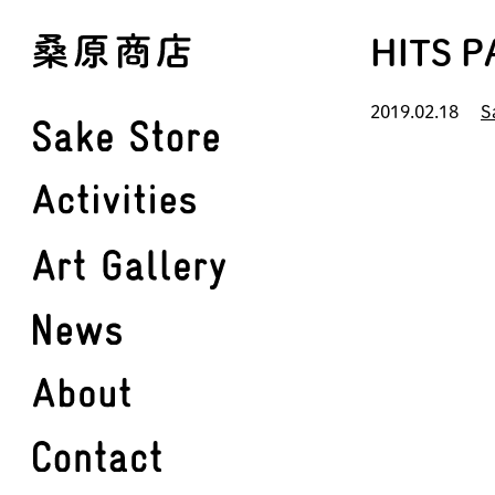
Skip
HITS 
to
main
2019.02.18
S
content