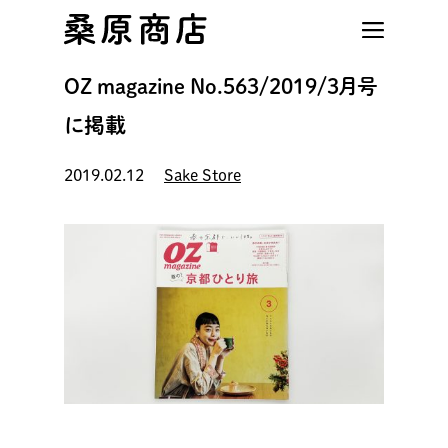
Skip
to
main
OZ magazine No.563/2019/3月号
content
に掲載
2019.02.12
Sake Store