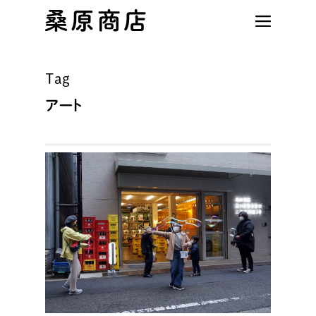
Skip
to
main
content
Tag
アート