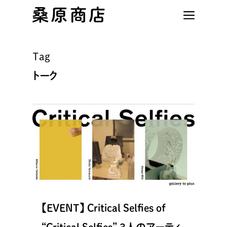
Skip
to
main
content
Tag
トーク
【EVENT】 Critical Selfies of