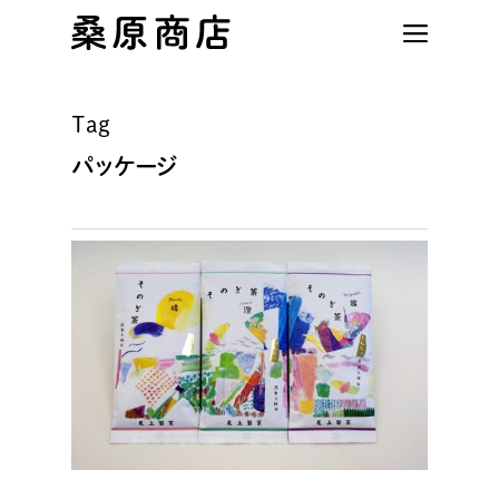
Skip
to
main
content
Tag
パッケージ