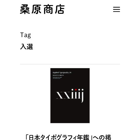
Skip
to
main
content
Tag
入選
「日本タイポグラフィ年鑑」への掲