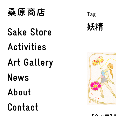
Skip
to
Tag
main
妖精
content