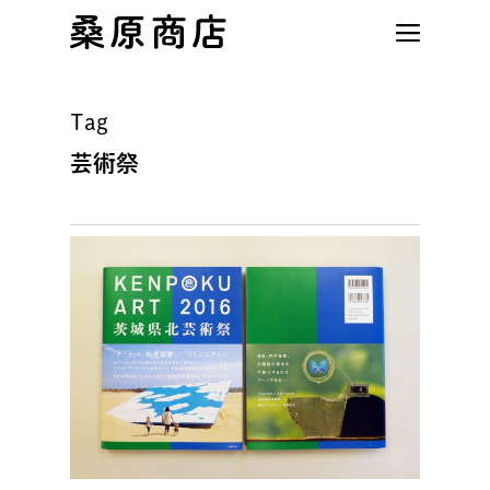
Skip
to
main
content
Tag
芸術祭