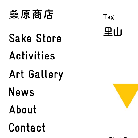
Skip
to
Tag
main
里山
content