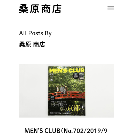
Skip
to
main
content
All Posts By
桑原 商店
MEN’S CLUB（No.702/2019/9