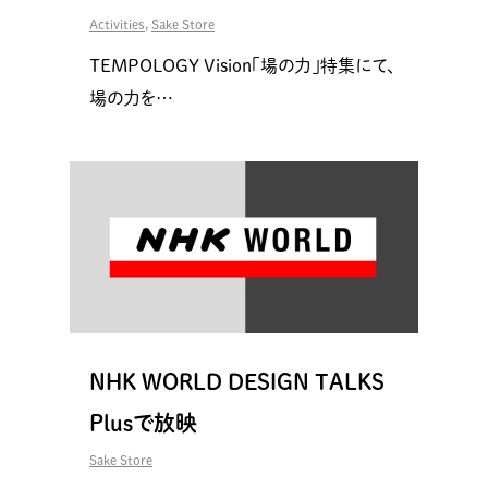
Activities
,
Sake Store
TEMPOLOGY Vision「場の力」特集にて、
場の力を…
NHK WORLD DESIGN TALKS
Plusで放映
Sake Store